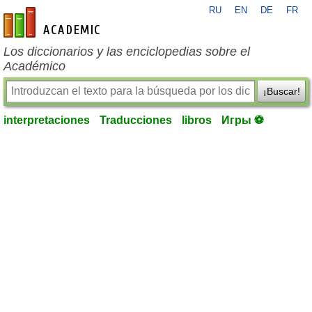
RU
EN
DE
FR
es-academic.com
Los diccionarios y las enciclopedias sobre el
Académico
¡Buscar!
interpretaciones
Traducciones
libros
Игры ⚽