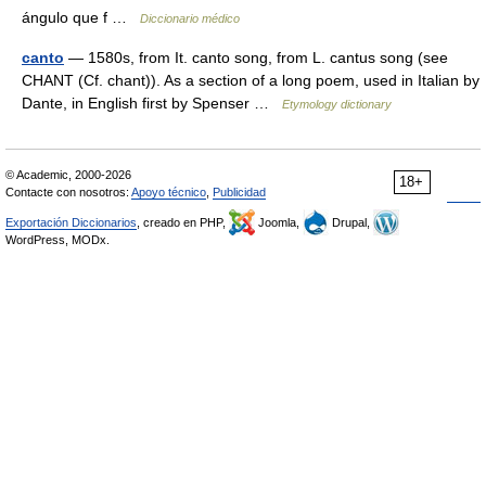
ángulo que f …
Diccionario médico
canto
— 1580s, from It. canto song, from L. cantus song (see
CHANT (Cf. chant)). As a section of a long poem, used in Italian by
Dante, in English first by Spenser …
Etymology dictionary
© Academic, 2000-2026
18+
Contacte con nosotros:
Apoyo técnico
,
Publicidad
Exportación Diccionarios
, creado en PHP,
Joomla,
Drupal,
WordPress, MODx.