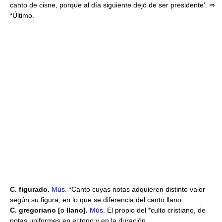
canto de cisne, porque al día siguiente dejó de ser presidente’. ⇒
*Último.
C. figurado.
Mús.
*Canto cuyas notas adquieren distinto valor
según su figura, en lo que se diferencia del canto llano.
C. gregoriano [
o
llano].
Mús.
El propio del *culto cristiano, de
notas uniformes en el tono y en la duración.