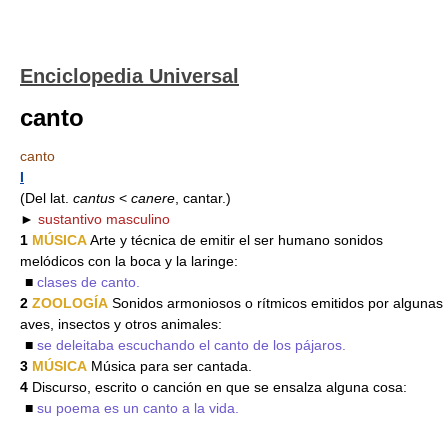
Enciclopedia Universal
canto
canto
I
(Del lat.
cantus
<
canere
, cantar.)
►
sustantivo masculino
1
MÚSICA
Arte y técnica de emitir el ser humano sonidos
melódicos con la boca y la laringe:
■
clases de canto.
2
ZOOLOGÍA
Sonidos armoniosos o rítmicos emitidos por algunas
aves, insectos y otros animales:
■
se deleitaba escuchando el canto de los pájaros.
3
MÚSICA
Música para ser cantada.
4
Discurso, escrito o canción en que se ensalza alguna cosa:
■
su poema es un canto a la vida.