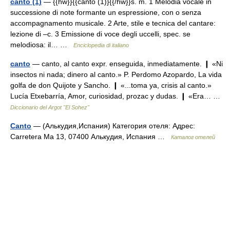
canto (1)
— {{hw}}{{canto (1)}{{/hw}}s. m. 1 Melodia vocale in
successione di note formante un espressione, con o senza
accompagnamento musicale. 2 Arte, stile e tecnica del cantare:
lezione di –c. 3 Emissione di voce degli uccelli, spec. se
melodiosa: il… …
Enciclopedia di italiano
canto
— canto, al canto expr. enseguida, inmediatamente. ❙ «Ni
insectos ni nada; dinero al canto.» P. Perdomo Azopardo, La vida
golfa de don Quijote y Sancho. ❙ «...toma ya, crisis al canto.»
Lucía Etxebarría, Amor, curiosidad, prozac y dudas. ❙ «Era… …
Diccionario del Argot "El Sohez"
Canto
— (Алькудия,Испания) Категория отеля: Адрес:
Carretera Ma 13, 07400 Алькудия, Испания …
Каталог отелей