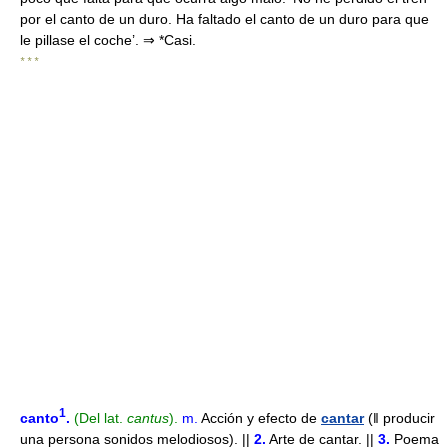
por el canto de un duro. Ha faltado el canto de un duro para que
le pillase el coche’. ⇒ *Casi.
* * *
1
canto
.
(Del lat.
cantus
).
m.
Acción y efecto de
cantar
(ǁ producir
una persona sonidos melodiosos). ||
2.
Arte de cantar. ||
3.
Poema