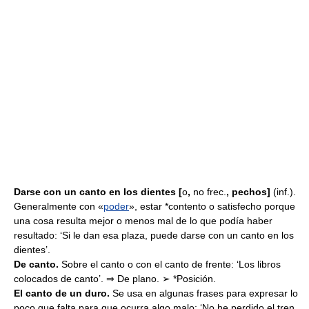
Darse con un canto en los dientes [
o
,
no frec.
, pechos]
(inf.).
Generalmente con «
poder
», estar *contento o satisfecho porque
una cosa resulta mejor o menos mal de lo que podía haber
resultado: ‘Si le dan esa plaza, puede darse con un canto en los
dientes’.
De canto.
Sobre el canto o con el canto de frente: ‘Los libros
colocados de canto’. ⇒ De plano. ➢ *Posición.
El canto de un duro.
Se usa en algunas frases para expresar lo
poco que falta para que ocurra algo malo: ‘No he perdido el tren