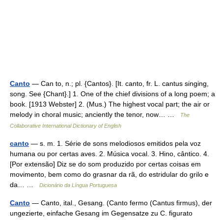
Canto
— Can to, n.; pl. {Cantos}. [It. canto, fr. L. cantus singing,
song. See {Chant}.] 1. One of the chief divisions of a long poem; a
book. [1913 Webster] 2. (Mus.) The highest vocal part; the air or
melody in choral music; anciently the tenor, now… …
The
Collaborative International Dictionary of English
canto
— s. m. 1. Série de sons melodiosos emitidos pela voz
humana ou por certas aves. 2. Música vocal. 3. Hino, cântico. 4.
[Por extensão] Diz se do som produzido por certas coisas em
movimento, bem como do grasnar da rã, do estridular do grilo e
da… …
Dicionário da Língua Portuguesa
Canto
— Canto, ital., Gesang. (Canto fermo (Cantus firmus), der
ungezierte, einfache Gesang im Gegensatze zu C. figurato