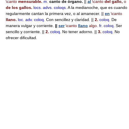
\canto
mensurable.
m.
canto de órgano.
||
al
\canto
del gallo,
o
de los gallos.
locs. advs.
coloqs.
A la medianoche, que es cuando
regularmente cantan la primera vez, o al amanecer. ||
en
\canto
llano.
loc. adv.
coloq.
Con sencillez y claridad. ||
2.
coloq.
De
manera vulgar y corriente.
||
ser
\canto
llano
algo.
fr.
coloq.
Ser
sencillo y corriente. ||
2.
coloq.
No tener adorno. ||
3.
coloq.
No
ofrecer dificultad.