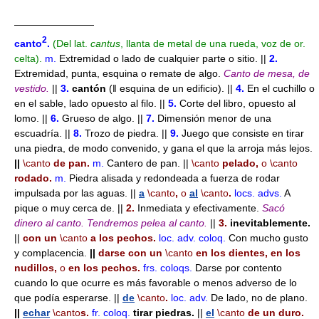
————————
2
canto
.
(Del lat.
cantus
, llanta de metal de una rueda
, voz de or.
celta).
m.
Extremidad o lado de cualquier parte o sitio. ||
2.
Extremidad, punta, esquina o remate de algo.
Canto de mesa, de
vestido.
||
3.
cantón
(ǁ esquina de un edificio). ||
4.
En el cuchillo o
en el sable, lado opuesto al filo. ||
5.
Corte del libro, opuesto al
lomo. ||
6.
Grueso de algo. ||
7.
Dimensión menor de una
escuadría. ||
8.
Trozo de piedra. ||
9.
Juego que consiste en tirar
una piedra, de modo convenido, y gana el que la arroja más lejos.
||
\canto
de pan.
m.
Cantero de pan. ||
\canto
pelado,
o
\canto
rodado.
m.
Piedra alisada y redondeada a fuerza de rodar
impulsada por las aguas. ||
a
\canto
,
o
al
\canto
.
locs. advs.
A
pique o muy cerca de. ||
2.
Inmediata y efectivamente.
Sacó
dinero al canto.
Tendremos pelea al canto.
||
3.
inevitablemente.
||
con un
\canto
a los pechos.
loc. adv.
coloq.
Con mucho gusto
y complacencia.
||
darse con un
\canto
en los dientes, en los
nudillos,
o
en los pechos.
frs.
coloqs.
Darse por contento
cuando lo que ocurre es más favorable o menos adverso de lo
que podía esperarse. ||
de
\canto
.
loc. adv.
De lado, no de plano.
||
echar
\canto
s.
fr.
coloq.
tirar piedras.
||
el
\canto
de un duro.