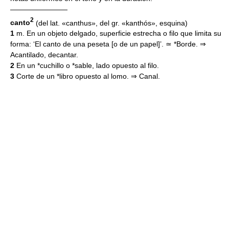
————————
2
canto
(del lat. «canthus», del gr. «kanthós», esquina)
1
m. En un objeto delgado, superficie estrecha o filo que limita su
forma: ‘El canto de una peseta [o de un papel]’. ≃ *Borde. ⇒
Acantilado, decantar.
2
En un *cuchillo o *sable, lado opuesto al filo.
3
Corte de un *libro opuesto al lomo. ⇒ Canal.