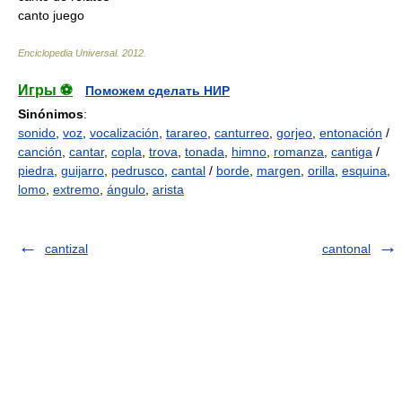
canto juego
Enciclopedia Universal
.
2012
.
Игры ⚽
Поможем сделать НИР
Sinónimos
:
sonido
,
voz
,
vocalización
,
tarareo
,
canturreo
,
gorjeo
,
entonación
/
canción
,
cantar
,
copla
,
trova
,
tonada
,
himno
,
romanza
,
cantiga
/
piedra
,
guijarro
,
pedrusco
,
cantal
/
borde
,
margen
,
orilla
,
esquina
,
lomo
,
extremo
,
ángulo
,
arista
cantizal
cantonal