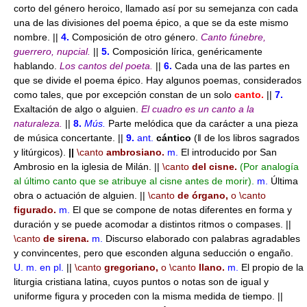
corto del género heroico, llamado así por su semejanza con cada
una de las divisiones del poema épico, a que se da este mismo
nombre. ||
4.
Composición de otro género.
Canto fúnebre,
guerrero, nupcial.
||
5.
Composición lírica, genéricamente
hablando.
Los cantos del poeta.
||
6.
Cada una de las partes en
que se divide el poema épico. Hay algunos poemas, considerados
como tales, que por excepción constan de un solo
canto.
||
7.
Exaltación de algo o alguien.
El cuadro es un canto a la
naturaleza.
||
8.
Mús.
Parte melódica que da carácter a una pieza
de música concertante. ||
9.
ant.
cántico
(ǁ de los libros sagrados
y litúrgicos).
||
\canto
ambrosiano.
m.
El introducido por San
Ambrosio en la iglesia de Milán. ||
\canto
del cisne.
(Por analogía
al último canto que se atribuye al cisne antes de morir).
m.
Última
obra o actuación de alguien. ||
\canto
de órgano,
o
\canto
figurado.
m.
El que se compone de notas diferentes en forma y
duración y se puede acomodar a distintos ritmos o compases. ||
\canto
de sirena.
m.
Discurso elaborado con palabras agradables
y convincentes, pero que esconden alguna seducción o engaño.
U. m. en pl.
||
\canto
gregoriano,
o
\canto
llano.
m.
El propio de la
liturgia cristiana latina, cuyos puntos o notas son de igual y
uniforme figura y proceden con la misma medida de tiempo. ||